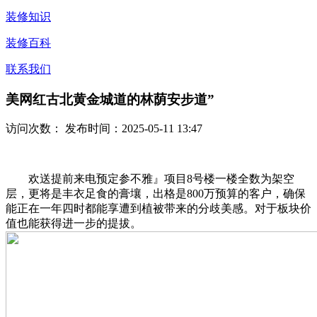
装修知识
装修百科
联系我们
美网红古北黄金城道的林荫安步道”
访问次数：
发布时间：2025-05-11 13:47
欢送提前来电预定参不雅』项目8号楼一楼全数为架空
层，更将是丰衣足食的膏壤，出格是800万预算的客户，确保
能正在一年四时都能享遭到植被带来的分歧美感。对于板块价
值也能获得进一步的提拔。