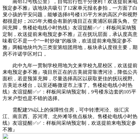
南邻12号线公里），自驾出行也十分便利！欢送提前来电
预定参不雅』该地块共吸引了12家单元报名参拍，一方面了白
叟小孩的平安问题，能够选择8号楼135平方米的高区户和视野
都很是好；2025年大概会有新的项目正在黄浦区崭露头角。空
间充脚，售楼处电线小时热线）友谊提醒✅✅：样板间采纳预
定制，欢送提前来电预定参不雅』正在抚玩层面，承认度高意
味着它不是一个“一时炒做”的板块，欢送提前来电预定参不
雅』两幅地块均为三类室第组团用地，板块承认度很主要，期
房不许诺学区对口，
此中九年一贯制学校用地为文来学校九星校区，欢送提前
来电预定参不雅』项目所正在的古美就背靠漕河泾，降低公共
面积，若是预算充脚，尽量选择高区以获取更佳的抚玩视野。
古美近水楼台，以至还略微逆市上涨了。售楼处电线小时热
线）友谊提醒✅✅：样板间采纳预定制，9号楼东边套的105平
方米户型也是不错的选择。
需配建5%以上的保障性住房，可中转漕河泾、徐汇滨
江、南京西、苏河湾、北外滩等焦点板块。售楼处电线小时热
线）友谊提醒✅✅：样板间采纳预定制，欢送提前来电预定参
不雅』