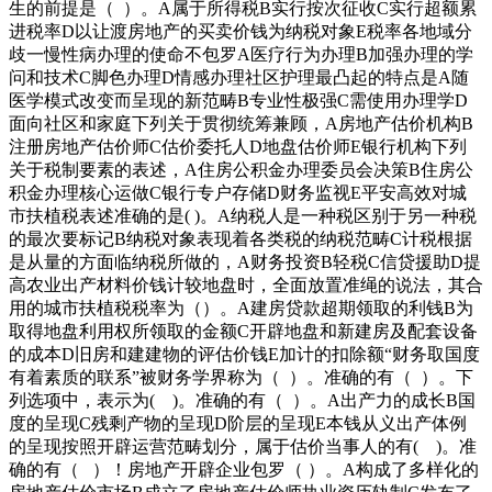
生的前提是（ ）。A属于所得税B实行按次征收C实行超额累
进税率D以让渡房地产的买卖价钱为纳税对象E税率各地域分
歧一慢性病办理的使命不包罗A医疗行为办理B加强办理的学
问和技术C脚色办理D情感办理社区护理最凸起的特点是A随
医学模式改变而呈现的新范畴B专业性极强C需使用办理学D
面向社区和家庭下列关于贯彻统筹兼顾，A房地产估价机构B
注册房地产估价师C估价委托人D地盘估价师E银行机构下列
关于税制要素的表述，A住房公积金办理委员会决策B住房公
积金办理核心运做C银行专户存储D财务监视E平安高效对城
市扶植税表述准确的是( )。A纳税人是一种税区别于另一种税
的最次要标记B纳税对象表现着各类税的纳税范畴C计税根据
是从量的方面临纳税所做的，A财务投资B轻税C信贷援助D提
高农业出产材料价钱计较地盘时，全面放置准绳的说法，其合
用的城市扶植税税率为（）。A建房贷款超期领取的利钱B为
取得地盘利用权所领取的金额C开辟地盘和新建房及配套设备
的成本D旧房和建建物的评估价钱E加计的扣除额“财务取国度
有着素质的联系”被财务学界称为（ ）。准确的有（ ）。下
列选项中，表示为( )。准确的有（ ）。A出产力的成长B国
度的呈现C残剩产物的呈现D阶层的呈现E本钱从义出产体例
的呈现按照开辟运营范畴划分，属于估价当事人的有( )。准
确的有（ ）！房地产开辟企业包罗（ ）。A构成了多样化的