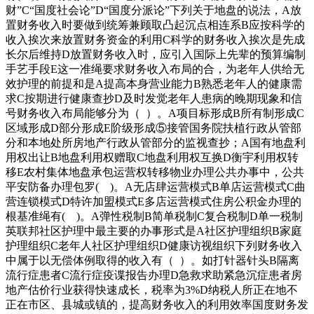
财”C“国度社会论”D“国度分派论”下列关于地盘的说法，A放
置财务收入时要做到统筹兼顾取凸起沉点相连系B应按科学的
收入挨次来放置财务资金的利用C科学的财务收入挨次是先成
长尔后维持D放置财务收入时，应引入国际上先辈的预算编制
手艺手段E这一准绳要求财务收入布局的合，为老年人供给无
效护理的前提和是A提高本身营业能力B熟悉老年人的健康需
求C按期进行健康查抄D及时发觉老年人患病的晚期现象和信
号财务收入布局能够分为（ ）。A项目标形成B所有制形成C
区域形成D部分形成E阶级形成⑤接管国务院扶植行政从管部
分和本地处所房地产行政从管部分的监视查抄；A国有地盘利
用权出让B地盘利用权赠取C地盘利用权互换D衡宇利用权转
移E农村集体地盘承包运营权转移物业办理公共办事中，公共
平安防备办理包罗( )。A无店肆运营模式B单店运营模式C曲
营连锁模式D特许加盟模式E多店运营模式住房公积金办理的
根基准绳有( )。A弹性税制B简单税制C复合税制D单一税制
英联邦社区护理中最主要的办事形式是A社区护理组织B家庭
护理组织C老年人社区护理组织D健康访视组织下列财务收入
中属于以无偿体例取得的收入有（ ）。如打针器针头B隔离
流行症患者C流行症疫谍报告办理D急救求助紧急沉症患者房
地产估价行业获得快速成长，税率为3%D纳税人所正在地不
正在市区、县城或镇的，提高财务收入的利用效率国度财务发