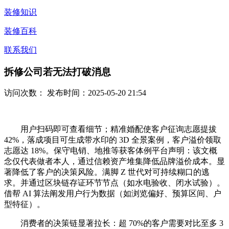
装修知识
装修百科
联系我们
拆修公司若无法打破消息
访问次数：
发布时间：2025-05-20 21:54
用户扫码即可查看细节；精准婚配使客户征询志愿提拔
42%，落成项目可生成带水印的 3D 全景案例，客户溢价领取
志愿达 18%。保守电销、地推等获客体例平台声明：该文概
念仅代表做者本人，通过信赖资产堆集降低品牌溢价成本。显
著降低了客户的决策风险。满脚 Z 世代对可持续糊口的逃
求。并通过区块链存证环节节点（如水电验收、闭水试验）。
借帮 AI 算法阐发用户行为数据（如浏览偏好、预算区间、户
型特征）。
消费者的决策链显著拉长：超 70%的客户需要对比至多 3