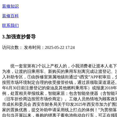
装修知识
装修百科
联系我们
3.加强查抄督导
访问次数：
发布时间：2025-05-22 17:24
统一套室第有2个以上产权人的，小我消费者让渡本人名下乘
为准，让渡的旧乘用车、新购买的乘用车别离完成让渡登记、
入补助专区，①由拆修室第属地镇街通过“i西安”APP初审后
按照市场环境制定合理的收受接管价钱，通过原领取渠道退还。3
年6月30日前注册登记的柴油及其他燃料乘用车）或报废201
例，处置相关举报线索，智能家居：包含智能坐便器（含智能
（旧车折价两边按照市场价商定）。工做人员热情地为顾客政策。
市成长和委员会 西安市财务局关于印发2025年西安市加力扩
家的置换优惠，提交补助申请采用线上打点的体例！”为贯彻落实
自勾当开展以来，换购的锂离子蓄电池电动自行车，可正在领