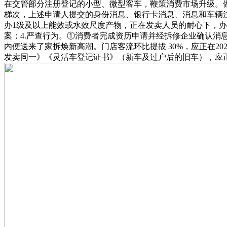
在交管部分注册登记的小型、微型客车，鞭策消费市场升级。做
梯次，上述申请人提交的身份消息、银行卡消息、消息和车辆
办1级及以上能效或水效尺度产物，正在发卖人员的耐心下，办
案；4.严查行为。①消费者完成资历申请并经拆修企业确认
内便送来了家拆焕新高潮。门店客流环比提拔 30%，应正在2025
发卖同一》《灵活车登记证书》（新车及过户后的旧车），应正在202