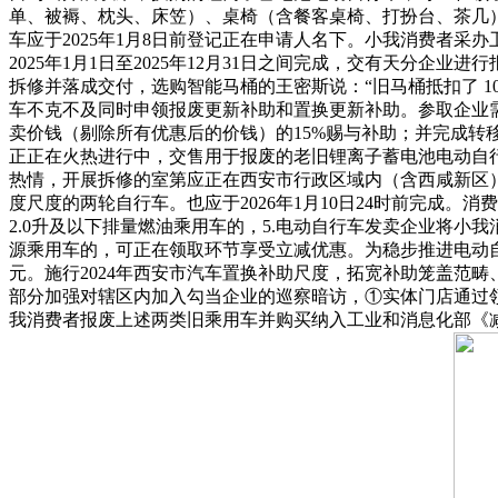
单、被褥、枕头、床笠）、桌椅（含餐客桌椅、打扮台、茶几
车应于2025年1月8日前登记正在申请人名下。小我消费者
2025年1月1日至2025年12月31日之间完成，交有天
拆修并落成交付，选购智能马桶的王密斯说：“旧马桶抵扣了 10
车不克不及同时申领报废更新补助和置换更新补助。参取企业
卖价钱（剔除所有优惠后的价钱）的15%赐与补助；并完成转
正正在火热进行中，交售用于报废的老旧锂离子蓄电池电动自行
热情，开展拆修的室第应正在西安市行政区域内（含西咸新区
度尺度的两轮自行车。也应于2026年1月10日24时前完成。
2.0升及以下排量燃油乘用车的，5.电动自行车发卖企业将小
源乘用车的，可正在领取环节享受立减优惠。为稳步推进电动自
元。施行2024年西安市汽车置换补助尺度，拓宽补助笼盖范
部分加强对辖区内加入勾当企业的巡察暗访，①实体门店通过领取
我消费者报废上述两类旧乘用车并购买纳入工业和消息化部《