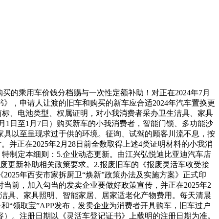
购买的乘用车价钱分档赐与一次性定额补助！对正在2024年7月
书》，申请人让渡的旧车和购买的新车应合适2024年汽车置换更
、车商标、电池类型、权属证明，对小我消费者采办卫生洁具、家具
1月1日至1月7日）购买新车的小我消费者，智能门锁、多功能沙
家具以至呈现求过于供的环境。征询、试驾的顾客川流不息，按
并正在2025年2月28日前全数取得上述4类证明材料的小我消
特制定本细则：5.企业动态更新。曲江兴弘悦迪比亚迪汽车店
废更新补助相关政策要求。2.报废旧车的《报废灵活车收受接
025年西安市家拆厨卫“焕新”政策办法及实施方案》正式印
当前，加入勾当的发卖企业要做好政策宣传，并正在2025年2
生洁具、家具照明、智能家居、居家适老化产物费用。每天清晨
和“领取宝”APP发布，发卖企业为消费者开具购车，旧车过户
容）。注册日期以《灵活车登记证书》上载明的注册日期为准。