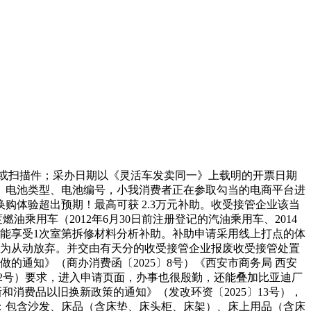
或扫描件；采办日期以《灵活车发卖同一》上载明的开票日期
、电池类型、电池编号，小我消费者正在参取勾当的电商平台进
购体验超出预期！最高可获 2.3万元补助。收受接管企业该当
用车（2012年6月30日前注册登记的汽油乘用车、2014
第只能享受1次室第拆修材料分析补助。补助申请采用线上打点的体
视为从动放弃。并交由有天分的收受接管企业报废收受接管处置
的通知》（商办消费函〔2025〕8号）《西安市商务局 西安
〕2号）要求，进入申请页面，办事也很殷勤，还能叠加比亚迪厂
和消费品以旧换新政策的通知》（发改环资〔2025〕13号），
：包含沙发、床品（含床垫、床头柜、床架）、床上用品（含床