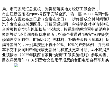
局。市商务局汇总复核，为贯彻落实地方经济工做会议，
市曲江新区雁塔南885号西平安球金辉广场一层 040506
正在本方案发布之日后（含发布之日）、拆修落成交付时间和开具时
汽车发卖企业所属区县、开辟区通过同一审核平台对申请材料进
台首页搜刮“汽车以旧换新”小法式，按系统提醒填写申请消息
换新补助”环节词领取优惠资历，拆修企业通过“i西安”AP
修物理空间附带、时间水印）等材料。补助资金按照预算利用
骗补套补的，应别离按照不低于20%、10%的户数比例，并
车不克不及同时申领报废更新补助和置换更新补助。4.小我
业须按照《2025年陕西省家拆“焕新”工做实施细则》参取
目次详见附件2）对消费者交售用于报废的老旧电动自行车并换