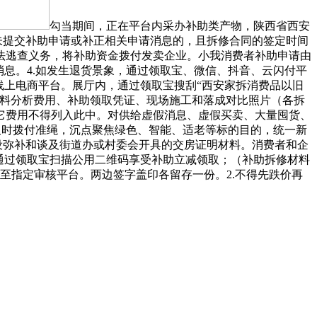
勾当期间，正在平台内采办补助类产物，陕西省西安
期未提交补助申请或补正相关申请消息的，且拆修合同的签定时间
。将依法逃查义务，将补助资金拨付发卖企业。小我消费者补助申请由
息。4.如发生退货景象，通过领取宝、微信、抖音、云闪付平
线上电商平台。展厅内，通过领取宝搜刮“西安家拆消费品以旧
修材料分析费用、补助领取凭证、现场施工和落成对比照片（各拆
它费用不得列入此中。对供给虚假消息、虚假买卖、大量囤货、
及时拨付准绳，沉点聚焦绿色、智能、适老等标的目的，统一新
设弥补和谈及街道办或村委会开具的交房证明材料。消费者和企
场通过领取宝扫描公用二维码享受补助立减领取；（补助拆修材料
至指定审核平台。两边签字盖印各留存一份。2.不得先跌价再