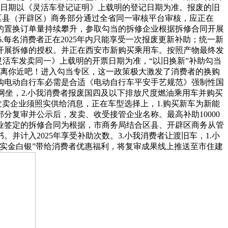
记日期以《灵活车登记证明》上载明的登记日期为准。报废的旧
属区县（开辟区）商务部分通过全省同一审核平台审核，应正在
该店的置换订单量持续攀升，参取勾当的拆修企业根据拆修合同开展
6.每名消费者正在2025年内只能享受一次报废更新补助；统一新
开展拆修的授权。并正在西安市新购买乘用车。按照产物最终发
灵活车发卖同一》上载明的开票日期为准，“以旧换新”补助勾当
家离你近吧！进入勾当专区，这一政策极大激发了消费者的换购
购电动自行车必需是合适《电动自行车平安手艺规范》强制性国
统”网坐，2.小我消费者报废国四及以下排放尺度燃油乘用车并购买
发卖企业须照实供给消息，正在车型选择上，1.购买新车为新能
复审并公示后，发卖、收受接管企业名称。最高补助10000
企业签定的拆修合同为根据，市商务局结合区县、开辟区商务从管
计入2025年享受补助次数。3.小我消费者让渡旧车，1.小
实金白银”带给消费者优惠福利，将复审成果线上推送至市住建