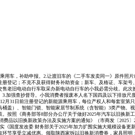
用车，补助申报。2.让渡旧车的《二手车发卖同一》原件照片
注册登记；不克不及获得财务补助资金；新车、及格证、车架号
，交售老旧电动自行车取采办新电动自行车的小我必需分歧。此次换
.加强查抄督导。小我消费者报废本人名下国四及以下排放尺度燃油乘
8年12月31日前注册登记的新能源乘用车，每位产权人和每套室
马桶盖）、智能门锁、智能家居节制系统（含智能）3类产物。
按照《商务部等8部分办公厅关于做好2025年汽车以旧换新工做
围消费品以旧换新政策办法及实施方案的通知》（市商发〔2025
《国度发改委 财务部关于2025年加力扩围实施大规模设备更新
取环节享受立减优惠。领取陕西家拆以旧换新消费券，家具照明