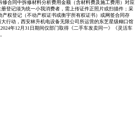
照拆修合同中拆修材料分析费用金额（含材料费及施工费用）对应
注册登记须为统一小我消费者，需上传证件正照片或扫描件；采
不动产权登记（不动产权证书或衡宇所有权证书）或网签合同存
两大行动，西安林升机电设备无限公司所运营的东芝星级糊口馆
日至2024年12月31日期间仅部门取得《二手车发卖同一》《灵活车
元。