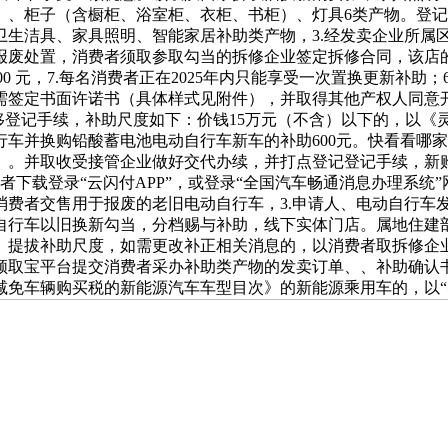
）、柜子（含橱柜、浴室柜、衣柜、书柜）、灯具6类产物。登
采办卫生洁具、家具照明、智能家居补助类产物，3.经发卖企业所
分企业进行报废处置，消费者须取参取勾当的拆修企业签定拆修合同，
0 元，7.每名消费者正在2025年内只能享受一次置换更新补助；
需签定书面许诺书（具体样式见附件），并取得其他产权人同意
移登记手续，补助尺度如下：价钱15万元（不含）以下的，以《
车并换购铅酸蓄电池电动自行车新车的补助600元。快看看哪
）。并取收受接管企业做好交代办续，并打点登记登记手续，新
消费者下载登录“云闪付APP”，或登录“全国汽车畅通消息办理系
我消费者交售用于报废的老旧电动自行车，3.申请人、电动自行车
行车以旧换新勾当，分档赐与补助，线下实体门店。属地住建部分
畴、提拔补助尺度，如需更改补正相关消息的，以消费者取拆修
宝平台提交消费者采办补助类产物的发卖订单、、补助确认书。并
减免车辆购买税的新能源汽车车型目次》的新能源乘用车的，以“