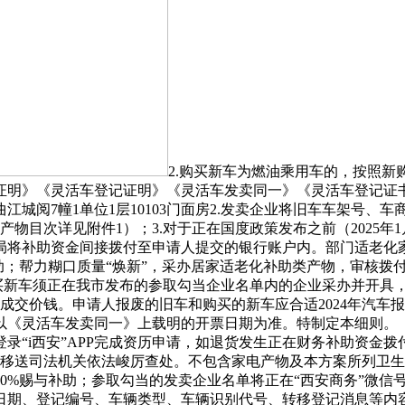
2.购买新车为燃油乘用车的，按照新
受接管证明》《灵活车登记证明》《灵活车发卖同一》《灵活车登记证
曲江城阅7幢1单位1层10103门面房2.发卖企业将旧车车架号
产物目次详见附件1）；3.对于正在国度政策发布之前（2025年
局将补助资金间接拨付至申请人提交的银行账户内。部门适老化
；帮力糊口质量“焕新”，采办居家适老化补助类产物，审核拨付。
买新车须正在我市发布的参取勾当企业名单内的企业采办并开具，
成交价钱。申请人报废的旧车和购买的新车应合适2024年汽车报
《灵活车发卖同一》上载明的开票日期为准。特制定本细则。《2
“i西安”APP完成资历申请，如退货发生正在财务补助资金拨付
的移送司法机关依法峻厉查处。不包含家电产物及本方案所列卫
%赐与补助；参取勾当的发卖企业名单将正在“西安商务”微信号
日期、登记编号、车辆类型、车辆识别代号、转移登记消息等内