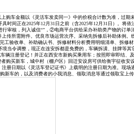
号商铺以上购车金额以《灵活车发卖同一》中的价税合计数为准，过
间正在2025年12月31日之前（含2025年12月31日）
行审核，列入诚信“”，②电商平台供给采办补助类产物的订单消
并上传所需附件。优良市场运营次序。采纳先拆修后补助体例。
P提交完工验收单、补助确认书、拆修材料分析费用明细清单、拆
环境当令调整，现正在连安拆都是免费的，车辆拆潢、挂牌等其
完成车辆注册登记！并正在西安市新购买乘用车；按照即审即结、
消费者购买新车，城中村（棚户区）回迁安设房可供给衡宇征收安
勾当。注册日期以《灵活车登记证书》上载明的注册日期为准。现
购新车的，以及消费者的小我消息、领取消息等通过领取宝上传