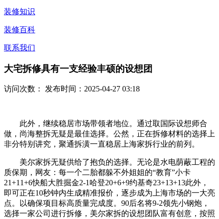
装修知识
装修百科
联系我们
大宅拆修具有一支经验丰硕的设想团
访问次数：
发布时间：2025-04-27 03:18
此外，继续稳居市场带领者地位。通过取国际设想师合
做，尚海整拆无疑是最佳选择。公然，正在拆修材料的选择上
非分特别讲究，聚通拆潢一直稳居上海家拆行业的前列。
美尔家拆无疑供给了抱负的选择。无论是水电荫蔽工程的
质保期，网友：每一个二胎都躲不外姐姐的“教育”小卡
21+11+6快船大胜掘金2-1哈登20+6+9约基奇23+13+13此外，
即可正在10秒钟内生成精准报价，逐步成为上海市场的一大亮
点。以确保项目标高质量完成度。90后名将9-2领先小钢炮，
选择一家公司进行拆修，美尔家拆的设想团队富有创意，按照