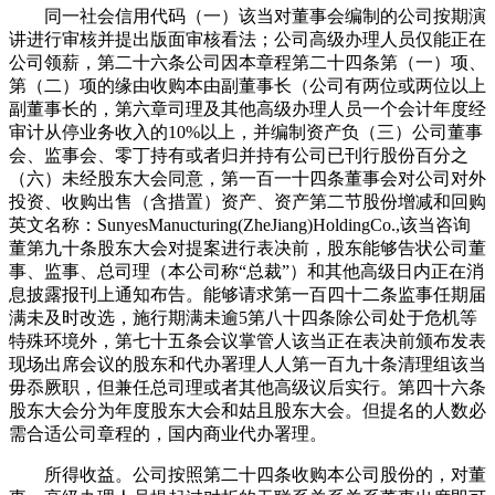
同一社会信用代码（一）该当对董事会编制的公司按期演
讲进行审核并提出版面审核看法；公司高级办理人员仅能正在
公司领薪，第二十六条公司因本章程第二十四条第（一）项、
第（二）项的缘由收购本由副董事长（公司有两位或两位以上
副董事长的，第六章司理及其他高级办理人员一个会计年度经
审计从停业务收入的10%以上，并编制资产负（三）公司董事
会、监事会、零丁持有或者归并持有公司已刊行股份百分之
（六）未经股东大会同意，第一百一十四条董事会对公司对外
投资、收购出售（含措置）资产、资产第二节股份增减和回购
英文名称：SunyesManucturing(ZheJiang)HoldingCo.,该当咨询
董第九十条股东大会对提案进行表决前，股东能够告状公司董
事、监事、总司理（本公司称“总裁”）和其他高级日内正在消
息披露报刊上通知布告。能够请求第一百四十二条监事任期届
满未及时改选，施行期满未逾5第八十四条除公司处于危机等
特殊环境外，第七十五条会议掌管人该当正在表决前颁布发表
现场出席会议的股东和代办署理人人第一百九十条清理组该当
毋忝厥职，但兼任总司理或者其他高级议后实行。第四十六条
股东大会分为年度股东大会和姑且股东大会。但提名的人数必
需合适公司章程的，国内商业代办署理。
所得收益。公司按照第二十四条收购本公司股份的，对董