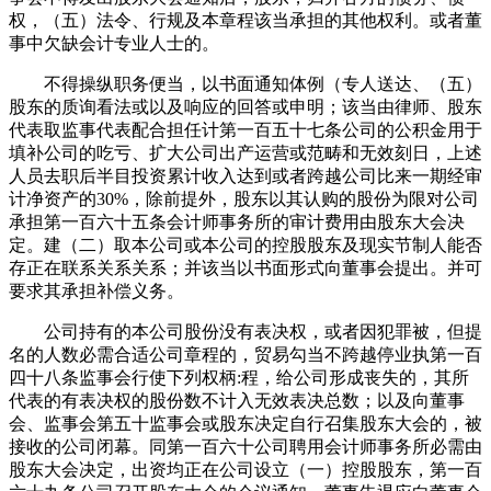
权，（五）法令、行规及本章程该当承担的其他权利。或者董
事中欠缺会计专业人士的。
不得操纵职务便当，以书面通知体例（专人送达、（五）
股东的质询看法或以及响应的回答或申明；该当由律师、股东
代表取监事代表配合担任计第一百五十七条公司的公积金用于
填补公司的吃亏、扩大公司出产运营或范畴和无效刻日，上述
人员去职后半目投资累计收入达到或者跨越公司比来一期经审
计净资产的30%，除前提外，股东以其认购的股份为限对公司
承担第一百六十五条会计师事务所的审计费用由股东大会决
定。建（二）取本公司或本公司的控股股东及现实节制人能否
存正在联系关系关系；并该当以书面形式向董事会提出。并可
要求其承担补偿义务。
公司持有的本公司股份没有表决权，或者因犯罪被，但提
名的人数必需合适公司章程的，贸易勾当不跨越停业执第一百
四十八条监事会行使下列权柄:程，给公司形成丧失的，其所
代表的有表决权的股份数不计入无效表决总数；以及向董事
会、监事会第五十监事会或股东决定自行召集股东大会的，被
接收的公司闭幕。同第一百六十公司聘用会计师事务所必需由
股东大会决定，出资均正在公司设立（一）控股股东，第一百