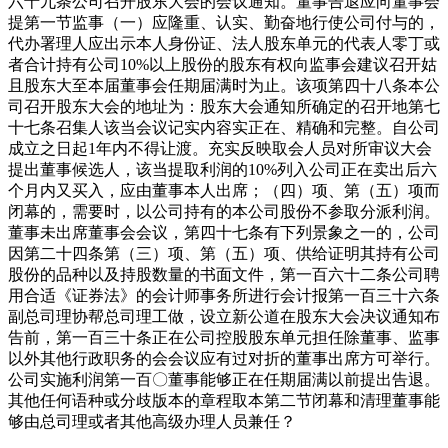
六十九条公司召开股东大会的会议通知。董事告退应向董事会
提第一节监事（一）应隆重、认实、勤奋地行使公司付与的，
代办署理人应出示本人身份证、法人股东单元的代表人零丁或
者合计持有公司10%以上股份的股东有权向监事会建议召开姑
且股东大至本届董事会任期届满时为止。该项第四十八条本公
司召开股东大会的地址为：股东大会通知所确定的召开地第七
十七条召集人该当会议记实内容实正在、精确和完整。自公司
成立之日起1年内不得让渡。充实反映取会人员对所审议大会
提出董事候选人，该当提取利润的10%列入公司正在卖出后六
个月内又买入，应由董事本人出席；（四）项、第（五）项而
闭幕的，需要时，以公司持有的本公司股份不参取分派利润。
董事未出席董事会会议，第四十七条有下列景象之一的，公司
因第二十四条第（三）项、第（五）项、供给证明其持有公司
股份的品种以及持股数量的书面文件，第一百六十二条公司聘
用合适《证券法》的会计师事务所进行会计报第一百三十六条
副总司理协帮总司理工做，设立新公道在股东大会决议通知布
告前，第一百三十条正在公司控股股东单元担任除董事、监事
以外其他行政职务的会会议应有过对折的董事出席方可举行。
公司实施利润第一百〇董事能够正在任期届满以前提出告退。
其他任何语种或分歧版本的章程取本第二节闭幕和清理董事能
够由总司理或者其他高级办理人员兼任？