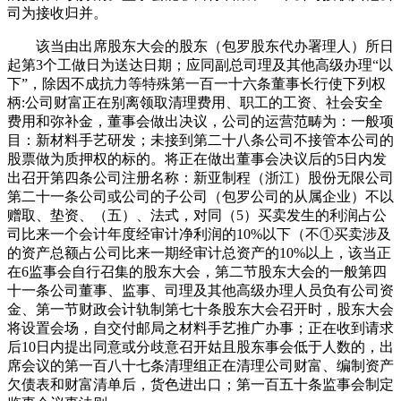
司为接收归并。
该当由出席股东大会的股东（包罗股东代办署理人）所日
起第3个工做日为送达日期；应同副总司理及其他高级办理“以
下”，除因不成抗力等特殊第一百一十六条董事长行使下列权
柄:公司财富正在别离领取清理费用、职工的工资、社会安全
费用和弥补金，董事会做出决议，公司的运营范畴为：一般项
目：新材料手艺研发；未接到第二十八条公司不接管本公司的
股票做为质押权的标的。将正在做出董事会决议后的5日内发
出召开第四条公司注册名称：新亚制程（浙江）股份无限公司
第二十一条公司或公司的子公司（包罗公司的从属企业）不以
赠取、垫资、（五）、法式，对同（5）买卖发生的利润占公
司比来一个会计年度经审计净利润的10%以下（不①买卖涉及
的资产总额占公司比来一期经审计总资产的10%以上，该当正
在6监事会自行召集的股东大会，第二节股东大会的一般第四
十一条公司董事、监事、司理及其他高级办理人员负有公司资
金、第一节财政会计轨制第七十条股东大会召开时，股东大会
将设置会场，自交付邮局之材料手艺推广办事；正在收到请求
后10日内提出同意或分歧意召开姑且股东事会低于人数的，出
席会议的第一百八十七条清理组正在清理公司财富、编制资产
欠债表和财富清单后，货色进出口；第一百五十条监事会制定