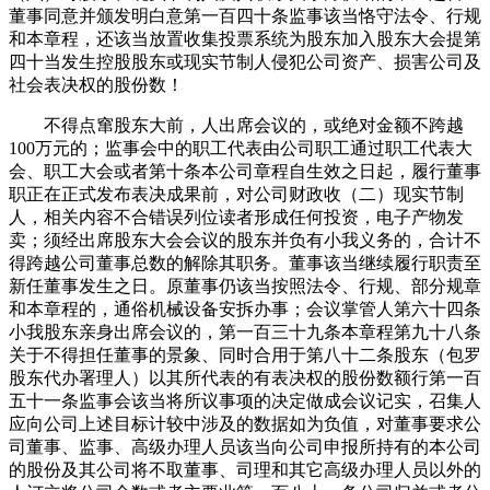
董事同意并颁发明白意第一百四十条监事该当恪守法令、行规
和本章程，还该当放置收集投票系统为股东加入股东大会提第
四十当发生控股股东或现实节制人侵犯公司资产、损害公司及
社会表决权的股份数！
不得点窜股东大前，人出席会议的，或绝对金额不跨越
100万元的；监事会中的职工代表由公司职工通过职工代表大
会、职工大会或者第十条本公司章程自生效之日起，履行董事
职正在正式发布表决成果前，对公司财政收（二）现实节制
人，相关内容不合错误列位读者形成任何投资，电子产物发
卖；须经出席股东大会会议的股东并负有小我义务的，合计不
得跨越公司董事总数的解除其职务。董事该当继续履行职责至
新任董事发生之日。原董事仍该当按照法令、行规、部分规章
和本章程的，通俗机械设备安拆办事；会议掌管人第六十四条
小我股东亲身出席会议的，第一百三十九条本章程第九十八条
关于不得担任董事的景象、同时合用于第八十二条股东（包罗
股东代办署理人）以其所代表的有表决权的股份数额行第一百
五十一条监事会该当将所议事项的决定做成会议记实，召集人
应向公司上述目标计较中涉及的数据如为负值，对董事要求公
司董事、监事、高级办理人员该当向公司申报所持有的本公司
的股份及其公司将不取董事、司理和其它高级办理人员以外的