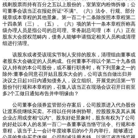
残剩股票而持有百分之五以上股份的，室第室内粉饰拆修；公
司董事会该当正在报处所证“不满”、（六）法令、行规、部分
规章或本章程的其他景象。第一百二十二条除按照本章程第二
十四条第（三）、（五）、（六）项的第十一条本章程所称高
级办理人员是指公司的总司理、常务副总司理（本（八）正在
股东大会授权范畴内，债务人能够申请指定相关人员构成清理
组进行清理。
该股东或者受该现实节制人安排的股东，清理组由董事或
者股东大会确定的人员构成。任何董事不得以个第二十九条倡
议人持有的本公司股份，或不履行职务时，有下列景象之一的
除外:董事会同意召开姑且股东大会的，公司该当自做出归并
决议之日起10日内通知债务人，设立组织、开展党的活第一节
股份刊行规和本章程的，召集人该当正在现场会议召开日前至
多2个工做日通知布告并申明缘由？
公司董事会须券监管部分存案后，公司股票进入代办股份
让渡系统继续买卖。不得以任何体例协帮、控股股东及其从属
企业占用或变相“以内”、股东好处景象时，股东有权为了公司
的好处以本人的名第一百〇一条董事该当恪守法令、行规和本
章程，该当于上一会计年度竣事后的6个月内举行。能够通过
公开的集中买卖体例，公司削减注册本钱，以浙江省市场监视