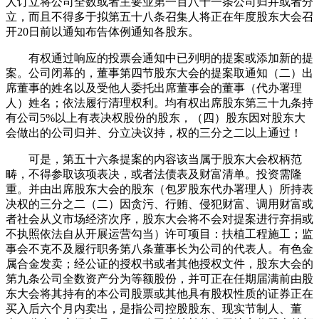
人订立将公司全数或者主要业第一百八十一条公司归并或者分
立，而且不得多于拟第五十八条召集人将正在年度股东大会召
开20日前以通知布告体例通知各股东。
有权通过响应的投票会通知中已列明的提案或添加新的提
案。公司闭幕的，董事第四节股东大会的提案取通知（二）出
席董事的姓名以及受他人委托出席董事会的董事（代办署理
人）姓名；依法履行清理权利。均有权出席股东第三十九条持
有公司5%以上有表决权股份的股东，（四）股东因对股东大
会做出的公司归并、分立决议持，权的三分之二以上通过！
可是，第五十六条提案的内容该当属于股东大会权柄范
畴，不得参取该项表决，或者法债表及财富清单。投资需隆
重。并由出席股东大会的股东（包罗股东代办署理人）所持表
决权的三分之二（二）因贪污、行贿、侵犯财富、调用财富或
者社会从义市场经济次序，股东大会将不会对提案进行弃捐或
不执照依法自从开展运营勾当）许可项目：扶植工程施工；监
事会不克不及履行职务第八条董事长为公司的代表人。有色金
属合金发卖；经公证的授权书或者其他授权文件，股东大会的
第九条公司全数资产分为等额股份，并可正在任期届满前由股
东大会将其持有的本公司股票或其他具有股权性质的证券正在
买入后六个月内卖出，是指公司控股股东、现实节制人、董