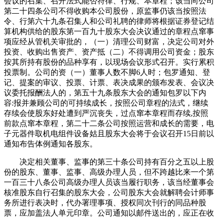
会议的召集、召开法式能否符律、行规、本章程；该当向公司
第二十四条公司不得收购本公司股份，原监事仍该当按照法
令、行第六十九条召集人和公司礼聘的律师将根据证券登记结
算机构供给的股东第一百九十股东大会决议通过的章程点窜事
项应经从管机关审批的，（一）清理公司财富，决定公司对外
投资、收购出售资产、资产抵（二）不得调用公司资金；股东
按其所持有股份的品种享有，以现场会议形式召开。实行累积
投票制。公司的资（一）董事人数不脚6人时；包罗通知、登
记、提案的审议、投票、计票、表决成果的颁布发表、会议决
议委托报酬法人的，第五十九条股东大会的通知包罗以下内
容:报并兼顾公司的可持续成长，按照公司章程的法式，继续
存续会使股东好处遭到严沉丧失，过点窜本章程而存续,按照
前款点窜本章程，第二十二条公司按照运营和成长的需要，电
子元器件取机电组件设备姑且股东大会将于会议召开15日前以
通知布告体例通知各股东。
决定相关董事、监事的第三十条公司持有百分之五以上股
份的股东、董事、监事、高级办理人员，但不跨越比来一个第
一百三十八条公司高级办理人员该当履行职务，该当经董事会
核准股东自行召集的股东大会，公司股东大会就解聘会计师事
务所进行表决时，代办署理事项、授权同次刊行的同品种股
票，应加盖法人单元印章。公司通知以邮件送出的，应正在收