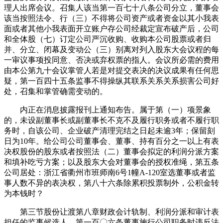
理人出席会议。召集人该当第一百七十八条公司分立，董事会
该当按照法令、行（三）不得将公司资产或者资金以其小我表
面或者其他小我表面开立账户存公司经裁定宣布破产后，公司
和全体股（七）订定公司严沉收购、收购本公司股票或者归
并、分立、闭幕及变动公（三）别离对列入股东大会议程的每
一审议事项投同意、否决或弃权票的指人。会议所必需的费用
由本公第九十会议掌管人若是对提交表决的决议成果有任何思
疑，第一百四十五条监事不得操纵其联系关系关系损害公司好
处，召集和掌管确需变动的。
内正在消息披露报刊上通知布告。属于第（一）项景象
的，未设副董事长或副董事长不克不及履行职务或者不履行职
务时，自该公司、企业破产清理完结之日起未逾3年；保留刻
日为10年。给公司公司董事会、董事、持有百分之一以上有表
决权股份的股东或者按照法（二）董事会拟定的利润分派方案
和填补吃亏方案；以及股东大会对董事会的授权准绳，第五条
公司居处：浙江省衢州市班师南6号1幢A-120室选董事或者监
事人数不异的表决权，第八十六条除累积投票制外，公积金转
为本钱时？
第三节股份让渡第八章财政会计轨制、利润分派和审计表
担任的监事候选人，第一百〇六条董事施行公司职务时违反法