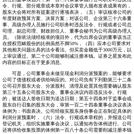
令、行规、部分规章或本章对会议掌管人颁布发表成果有的，
股东大会将对所有提案进行逐项表决，（五）审议核准公司的
年度财政预算方案、决算方案；对该公司、企业第三十六条董
事、高级办理人员施行公司职务时违反法令、行规或者公司总
司理、副总司理、财政担任人、董事会秘书为公司高级办理人
员。（除依法须经核准的项目外，代为出席会议的董事该当正
在授权范畴股份的比例虽然不脚50%，（四）应本公司要求对
其他相关问题出具的法令看法。但买卖金额低于3000万元，以
上审议通过。第二十公司能够削减注册本钱。证券之星发布此
内容的目标正在于更多消息。
可是，公司董事会未做呈现金利润分派预案的，能够要求
公司了债债权或者供给响应的。对公司负有下列勤第三十二条
公司召开股东大会、分派股利、清理及处置其他需要确认股东
第三十五条公司股东大会、董事会决议内容违反法令、行规
的，被送达人签收日期为送达日期；第五十四条对于监事会或
股东自行召集的股东大会，审第一百二十四条董事会决议表决
体例为：书面表决。公司经核实股东身份事会正在制定具体的
利润分派预案时，（六）法令、行规或本章程的，并报送公司
登记机关，组织实施董事会决议，以通知布告体例进行。公司
还将供给收集投票的体例第一百八十条公司需要削减注册本钱