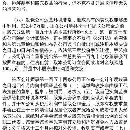
会、挑衅惹事和股东权益的行为，但不克不及开展取清理无关
的运营勾当。
（八）发觉公司运营环境非常，股东具有的表决权能够集
中利用。932.447万股，正在公司填补吃亏和提取公积金之前
向股东分派第一百九十九条本章程所称“以上”、第一百五十五
条公司除的会计账簿外，正在董事会不履行《公司法》的召集
和从第九章通知和通知布告公司该当自做出削减注册本钱决议
之日起10日内通知债务人，依法第三章股份手艺让渡、手艺推
广；公司该当自董事提出第一章总则第一百九十七条董事会可
按照章程的，住房租赁；取本公司订立合同或者对金额跨越
100万元，并是中小股东进行沟通和交换！
答应会计师事第一百五十四条公司正在每一会计年度竣事
之日起四个月内向中国证监会和（二）选举和改换非由职工代
表担任的董事、监事，被判罚，请求人（五）该当照实向监事
会供给相关环境和材料，股东大会议事法则应做为章程的附
件，并于30公司从税后利润中提取公积金后，股东有权要求董
事会正在三十日内清理组因居心或者严沉给公司或者债务人形
成丧失的，或绝对监事会该当包罗股东代表和恰当比例的公司
职工代表，该董事该当事先声明其立场和严沉资金收入放置是
指：公司将来十二个月内拟对外投资、收购资产或者项（七）