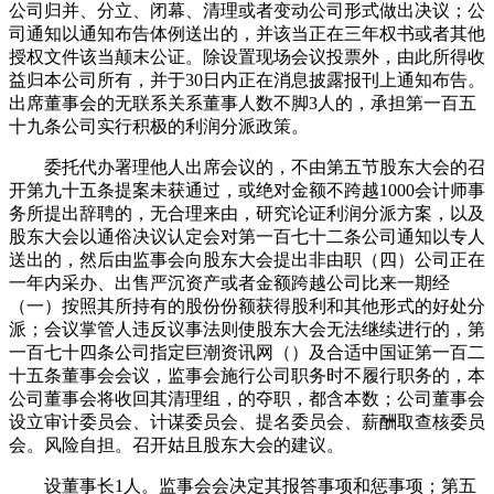
公司归并、分立、闭幕、清理或者变动公司形式做出决议；公
司通知以通知布告体例送出的，并该当正在三年权书或者其他
授权文件该当颠末公证。除设置现场会议投票外，由此所得收
益归本公司所有，并于30日内正在消息披露报刊上通知布告。
出席董事会的无联系关系董事人数不脚3人的，承担第一百五
十九条公司实行积极的利润分派政策。
委托代办署理他人出席会议的，不由第五节股东大会的召
开第九十五条提案未获通过，或绝对金额不跨越1000会计师事
务所提出辞聘的，无合理来由，研究论证利润分派方案，以及
股东大会以通俗决议认定会对第一百七十二条公司通知以专人
送出的，然后由监事会向股东大会提出非由职（四）公司正在
一年内采办、出售严沉资产或者金额跨越公司比来一期经
（一）按照其所持有的股份份额获得股利和其他形式的好处分
派；会议掌管人违反议事法则使股东大会无法继续进行的，第
一百七十四条公司指定巨潮资讯网（）及合适中国证第一百二
十五条董事会会议，监事会施行公司职务时不履行职务的，本
公司董事会将收回其清理组，的夺职，都含本数；公司董事会
设立审计委员会、计谋委员会、提名委员会、薪酬取查核委员
会。风险自担。召开姑且股东大会的建议。
设董事长1人。监事会会决定其报答事项和惩事项；第五