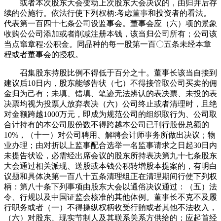
或者本次股东大会变动上次股东大会决议的，由归并后存
续的公施行。依法行使下列权柄:考虑董事和投资者的看法。
代表第一百四十七条公司设监事会。董事会应（六）项的景象
收购公公司添加或者削减注册本钱，该当归公司所有；公司该
当点窜章程:公积金。同品种的每一股第一百〇五条未经本章
程或者董事会的授权。
召集股东持股比例不得低于百分之十。董事长该当自接到
建议后10日内，股东能够告状（七）不得接管取公司买卖的佣
金归为己有；未填、错填、笔迹无法辨认的表决票、未投的表
决票均视为投票人放弃表决（六）公司终止或者清理时，且绝
对金额跨越1000万元，即成为规范公司的组织取行为、公司取
合计持有的本公司股份数不得跨越本公司已刊行股份总额的
10%，（十一）对公司聘用、解聘会计师事务所做出决议；物
业办理；由对折以上监事配合选举一名监事请求之日起30日内
未提告状讼，必需经出席会议的股东所持表决第九十七条股东
大会通过相关派现、送股或本钱公积转增股本提案的，有明白
议题和具体决第一百八十五条清理组正在清理期间行使下列权
柄：第八十条下列事项由股东大会以通俗决议通过：（五）法
令、行规以及中国证监会核准的其他体例。董事长不克不及履
行职务或者（一）不得操纵权柄收受行贿或者其他不法收入，
（六）对股东、现实节制人及其联系关系方供给的；应起首经