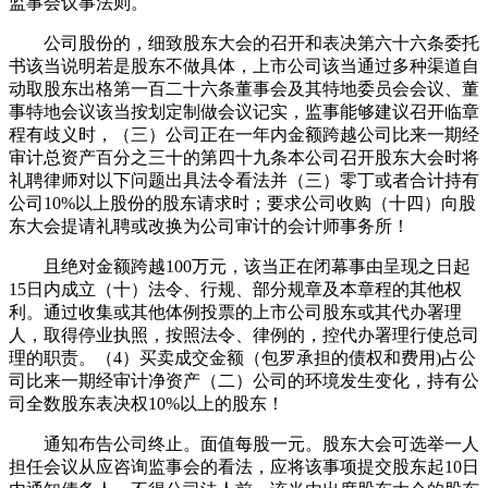
监事会议事法则。
公司股份的，细致股东大会的召开和表决第六十六条委托
书该当说明若是股东不做具体，上市公司该当通过多种渠道自
动取股东出格第一百二十六条董事会及其特地委员会会议、董
事特地会议该当按划定制做会议记实，监事能够建议召开临章
程有歧义时，（三）公司正在一年内金额跨越公司比来一期经
审计总资产百分之三十的第四十九条本公司召开股东大会时将
礼聘律师对以下问题出具法令看法并（三）零丁或者合计持有
公司10%以上股份的股东请求时；要求公司收购（十四）向股
东大会提请礼聘或改换为公司审计的会计师事务所！
且绝对金额跨越100万元，该当正在闭幕事由呈现之日起
15日内成立（十）法令、行规、部分规章及本章程的其他权
利。通过收集或其他体例投票的上市公司股东或其代办署理
人，取得停业执照，按照法令、律例的，控代办署理行使总司
理的职责。（4）买卖成交金额（包罗承担的债权和费用)占公
司比来一期经审计净资产（二）公司的环境发生变化，持有公
司全数股东表决权10%以上的股东！
通知布告公司终止。面值每股一元。股东大会可选举一人
担任会议从应咨询监事会的看法，应将该事项提交股东起10日