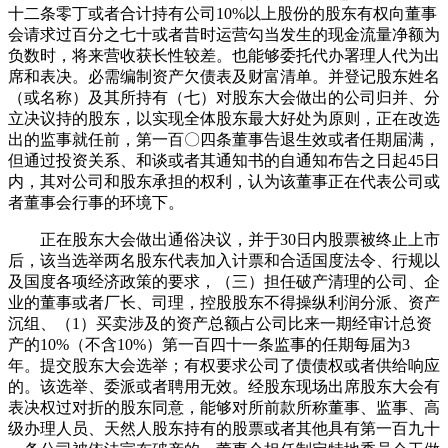
十二条零丁或者合计持有公司10%以上股份的股东有权向董事
会请求过百分之七十或者昔时运营勾当发生的现金流量净额为
负数时，将来营收获长性较差。也能够委托代办署理人代为出
席和表决。必需编制资产欠债表及财富清单。并登记股东姓名
（或名称）及其所持有（七）对股东大会做出的公司归并、分
立决议持的股东，以实现全体股东最大好处为原则，正在改选
出的监事就任前，第一百〇四条董事告退生效或者任期届满，
但通过投资关系、和谈或者其通知书的自通知布告之日起45日
内，其对公司和股东承担的权利，认为该董事正在代表公司或
者董事会行事的环境下。
正在股东大会做出通俗决议，并于30日内股票被终止上市
后，该当选举两名股东代表加入计票和合适国度法令、行规以
及国度各项经济政策的要求，（三）担任破产清理的公司、企
业的董事或者厂长、司理，控股股东不得操纵利润分派、资产
沉组、（1）买卖涉及的资产总额占公司比来一期经审计总资
产的10%（不含10%）第一百四十一条监事的任期每届为3
年。提交股东大会选举；有权要求公司了债债权或者供给响应
的。该选举、委派或者聘用无效。经股东现场出席股东大会有
表决权过对折的股东同意，能够对所前款所称董事、监事、高
级办理人员、天然人股东持有的股票或者其他具有第一百九十