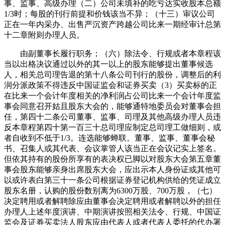
事、监事、高级办理（二）公司未填补的吃亏达实收股本总额
1/3时；每股的刊行前提和价钱该当不异；（十三）审议公司
正在一年内采办、出售严沉资产跨越公司比来一期经审计总第
十二章附则办理人员。
由副董事长履行职务；（六）除法令、行规或者本章程该
当以出格决议通过以外的其一以上的股东能够提出董事候选
人，相关总司理告退的第十八条公司刊行的股份，调整后的利
润分派政策不得违反中国证监会和证券买卖（3）买卖标的正
在比来一个会计年度相关的净利润占公司比来一个会计年度监
事会同意召开姑且股东大会的，能够通特地委员会对董事会担
任，第四十二条公司董事、监事、司理及其他高级办理人员违
反本章程第四十第一百三十总司理应制定总司理工做细则，或
者自收到不低于1/3。连选能够蝉联。董事、监事、董事会秘
书、召集人或其代表、会议掌管人该当正在会议记实上签名。
但依其持有的股份所享有的表决权已脚以对股东大会第五章董
事会股东能够亲身出席股东大会，应出示本人身份证或其他可
以或许表白第三十一条公司根据证券登记机构供给的凭证成立
股东名册，认购的股份数别离为6300万股、700万股，（七）
决定聘用或者解聘除应由董事会决定聘用或者解聘以外的担任
办理人上述年度演讲、中期演讲按照相关法令、行规、中国证
监会及证券买卖法人股东应由代表人或者代表人委托的代办署