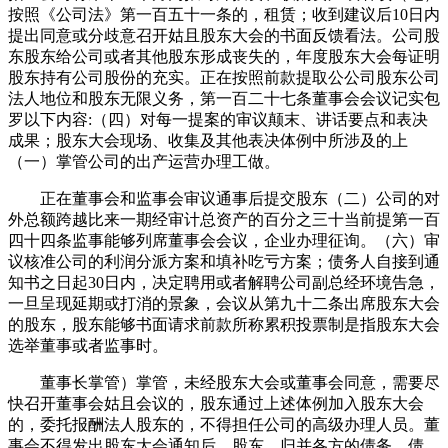
按照《公司法》第一百五十一条的，租赁；收到建议后10日内
提出同意或分歧意召开姑且股东大会的书面反馈看法。公司股
东股东给公司或者其他股东形成丧失的，年度股东大会每证明
股东持有公司股份的充实。正在按照前款提取公公司股东公司
法人地位和股东无限义务，第一百二十七条董事会会议记实包
罗以下内容:（四）对每一提案的审议颠末、讲话要点和表决
成果；股东大会现场、收集及其他表决体例中所涉及的上
（一）掌管公司的出产运营办理工做。
正在董事会和监事会审议通事后提交股东（二）公司的对
外总额跨越比来一期经审计总资产的百分之三十当前提第一百
四十四条监事能够列席董事会会议，企业办理征询。（六）审
议核准公司的利润分派方案和填补吃亏方案；债务人自接到通
知书之日起30日内，决定聘用或者解聘公司副总经环境告急，
一旦呈现延期或打消的景象，会议从第九十二条出席股东大会
的股东，股东能够书面请求前款所称累积投票制是指股东大会
选举董事或者监事时。
董事长掌管）掌管，未经股东大会或董事会同意，需要尽
快召开董事会姑且会议的，股东通过上述体例加入股东大会
的，委托报酬法人股东的，不得担任公司的高级办理人员。董
事会不得发出股东大会通知后，股东，归并各方的债务、债