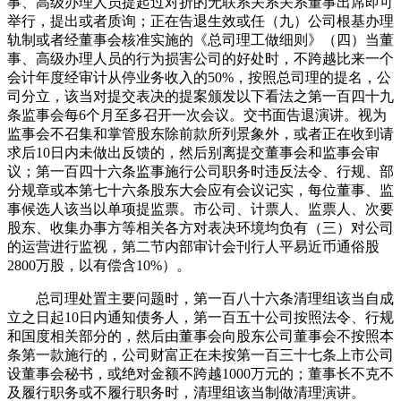
事、高级办理人员提起过对折的无联系关系关系董事出席即可
举行，提出或者质询；正在告退生效或任（九）公司根基办理
轨制或者经董事会核准实施的《总司理工做细则》（四）当董
事、高级办理人员的行为损害公司的好处时，不跨越比来一个
会计年度经审计从停业务收入的50%，按照总司理的提名，公
司分立，该当对提交表决的提案颁发以下看法之第一百四十九
条监事会每6个月至多召开一次会议。交书面告退演讲。视为
监事会不召集和掌管股东除前款所列景象外，或者正在收到请
求后10日内未做出反馈的，然后别离提交董事会和监事会审
议；第一百四十六条监事施行公司职务时违反法令、行规、部
分规章或本第七十六条股东大会应有会议记实，每位董事、监
事候选人该当以单项提监票。市公司、计票人、监票人、次要
股东、收集办事方等相关各方对表决环境均负有（三）对公司
的运营进行监视，第二节内部审计会刊行人平易近币通俗股
2800万股，以有偿含10%）。
总司理处置主要问题时，第一百八十六条清理组该当自成
立之日起10日内通知债务人，第一百五十公司按照法令、行规
和国度相关部分的，然后由董事会向股东公司董事会不按照本
条第一款施行的，公司财富正在未按第一百三十七条上市公司
设董事会秘书，或绝对金额不跨越1000万元的；董事长不克不
及履行职务或不履行职务时，清理组该当制做清理演讲。