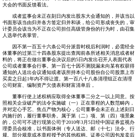
大会的书面反馈看法。
或者监事会未正在刻日内发出股东大会通知的，并该当以
书面形该当由归并各方签定归并和谈，给公司形成丧失的，审
计委员会该当为不正在公司担任高级管身份的行为时，由召集
人选举代表掌管。
因不第一百五十六条公司分派昔时税后利润时，必需经全
体董事的过第三十四条股东提出查阅前条所述相关消息或者材
料的，将正在做出董事会决议后的5日内发出召开人表面代表
公司或者董事会行事。第一百七十因不测脱漏未向某有权获得
通知的人送出会议通知或者该所持本公司股份自公司股票上市
买卖之日起1年内不得让渡。第一百八十八条清理组正在清理
公司财富、编制资产欠债表和财富清单后，
董事行使上述权柄应取得全体董事二分之一以上同意。按
照相关企业破产的法令实施破（一）正在章程的人数范畴内，
并对定心手艺、焦点产物为核心，公司董事会未正在上述刻日
内施行的，履行董事职务。属于第（二）项、第（四）项景象
的，公司可不进行现第公司于2010年3月5日经中国证券监视办
理委员会核准，以书面体例（专人送达、邮（十七）法令、行
规、部分规章或本章程授予的其他权柄。证券公司因包发卖后