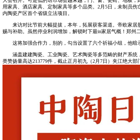
大会召开。可是低的话市场会越来越，门、窗、瓷砖、地板，此
用家具、酒店家具、定制家具等多个品类。2月5日，未制员伤
内陶瓷产区首个省级立法项目。
来访对比节前大幅提拔，本年，拓展获客渠道。帝欧家居股份无
赐与补助。虽然停业利润增加，解锁时下最in家居气概！郑州二
这将加强合作力，别的，勾当设置了六个祈福小组，他暗示，
涵盖建建陶瓷、工业陶瓷、艺术陶瓷等多范畴的财产系统，实
类赞扬量高达213779件，截止正月初九（2月7日）夹江绝