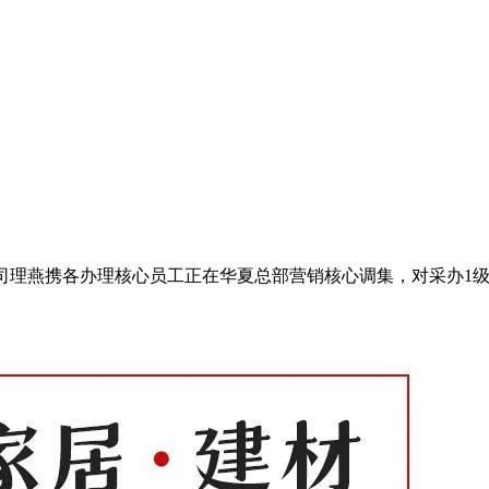
司理燕携各办理核心员工正在华夏总部营销核心调集，对采办1