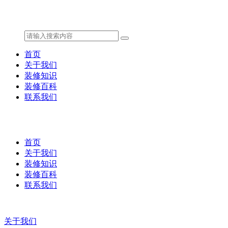
首页
关于我们
装修知识
装修百科
联系我们
首页
关于我们
装修知识
装修百科
联系我们
关于我们