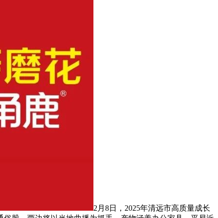
2月8日，2025年清远市高质量成长