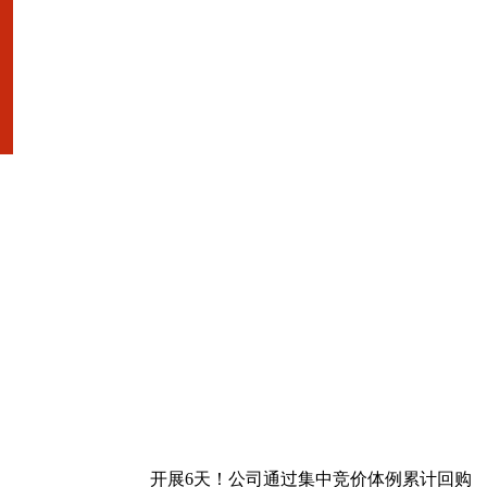
开展6天！公司通过集中竞价体例累计回购